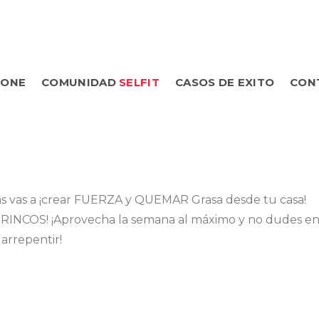
TONE
COMUNIDAD
SELFIT
CASOS DE EXITO
CON
nas vas a ¡crear FUERZA y QUEMAR Grasa desde tu casa!
 BRINCOS! ¡Aprovecha la semana al máximo y no dudes e
 arrepentir!