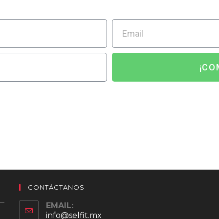
¡CO
CONTÁCTANOS
EMAIL:
info@selfit.mx